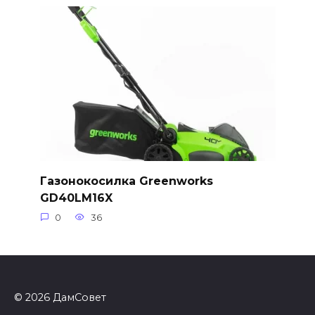
Газонокосилка Greenworks
GD40LM16X
0
36
© 2026 ДамСовет