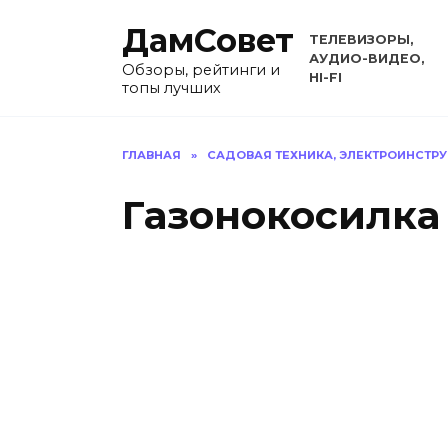
Перейти
ДамСовет
к
ТЕЛЕВИЗОРЫ,
содержанию
АУДИО-ВИДЕО,
Обзоры, рейтинги и
HI-FI
топы лучших
ГЛАВНАЯ
»
САДОВАЯ ТЕХНИКА, ЭЛЕКТРОИНСТР
Газонокосилка