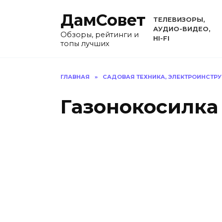
Перейти
ДамСовет
к
ТЕЛЕВИЗОРЫ,
содержанию
АУДИО-ВИДЕО,
Обзоры, рейтинги и
HI-FI
топы лучших
ГЛАВНАЯ
»
САДОВАЯ ТЕХНИКА, ЭЛЕКТРОИНСТР
Газонокосилка