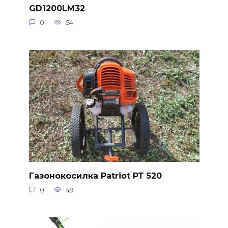
GD1200LM32
0
54
Газонокосилка Patriot PT 520
0
49