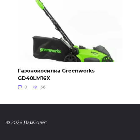
Газонокосилка Greenworks
GD40LM16X
0
36
© 2026 ДамСовет