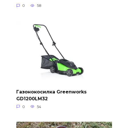
0
58
Газонокосилка Greenworks
GD1200LM32
0
54