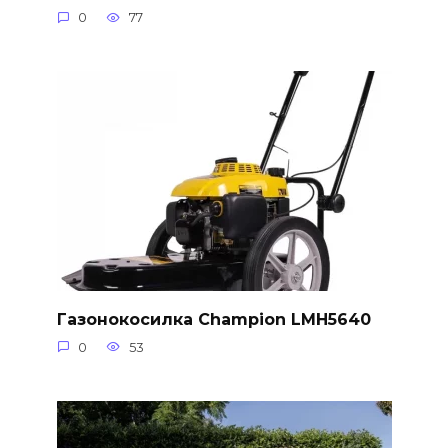
0
77
Газонокосилка Champion LMH5640
0
53