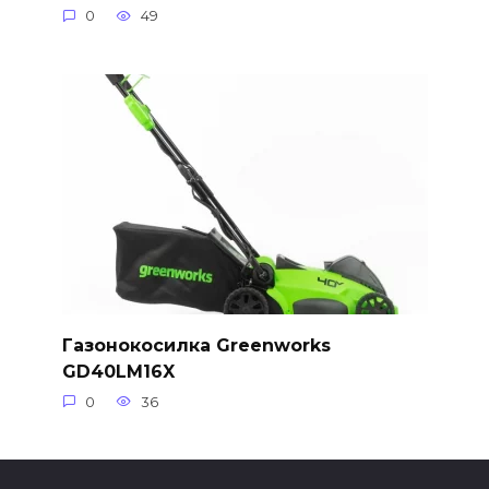
0
49
Газонокосилка Greenworks
GD40LM16X
0
36