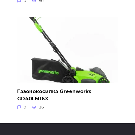
0
50
Газонокосилка Greenworks
GD40LM16X
0
36