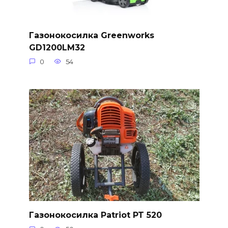
Газонокосилка Greenworks
GD1200LM32
0
54
Газонокосилка Patriot PT 520