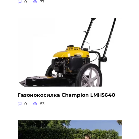
0
77
Газонокосилка Champion LMH5640
0
53