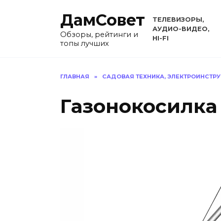
Перейти
ДамСовет
к
ТЕЛЕВИЗОРЫ,
содержанию
АУДИО-ВИДЕО,
Обзоры, рейтинги и
HI-FI
топы лучших
ГЛАВНАЯ
»
САДОВАЯ ТЕХНИКА, ЭЛЕКТРОИНСТР
Газонокосилка