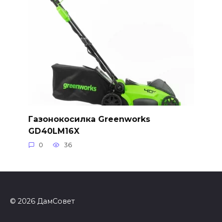
Газонокосилка Greenworks
GD40LM16X
0
36
© 2026 ДамСовет