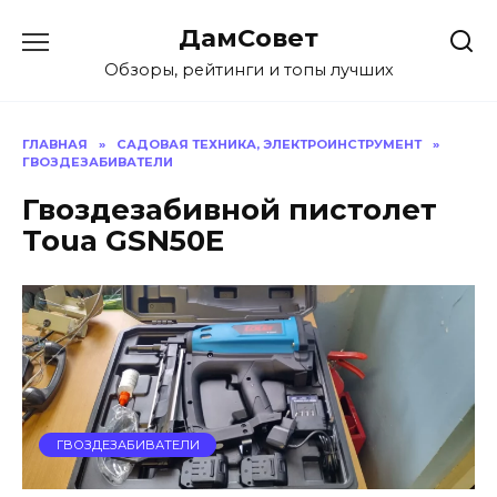
Перейти
ДамСовет
к
содержанию
Обзоры, рейтинги и топы лучших
ГЛАВНАЯ
»
САДОВАЯ ТЕХНИКА, ЭЛЕКТРОИНСТРУМЕНТ
»
ГВОЗДЕЗАБИВАТЕЛИ
Гвоздезабивной пистолет
Toua GSN50E
ГВОЗДЕЗАБИВАТЕЛИ