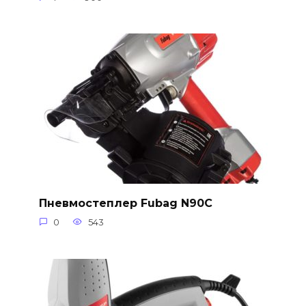
Пневмостеплер Fubag N90C
0
543