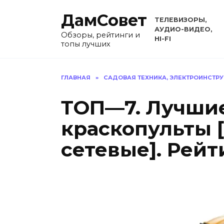
Перейти
ДамСовет
к
ТЕЛЕВИЗОРЫ,
содержанию
АУДИО-ВИДЕО,
Обзоры, рейтинги и
HI-FI
топы лучших
ГЛАВНАЯ
»
САДОВАЯ ТЕХНИКА, ЭЛЕКТРОИНСТР
ТОП—7. Лучшие
краскопульты 
сетевые]. Рейт