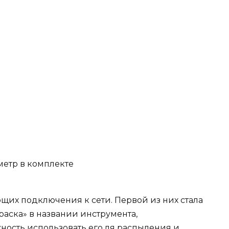
етр в комплекте
щих подключения к сети. Первой из них стала
раска» в названии инструмента,
ость использовать его ля распыления и