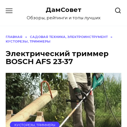
Перейти
ДамСовет
к
содержанию
Обзоры, рейтинги и топы лучших
ГЛАВНАЯ
»
САДОВАЯ ТЕХНИКА, ЭЛЕКТРОИНСТРУМЕНТ
»
КУСТОРЕЗЫ, ТРИММЕРЫ
Электрический триммер
BOSCH AFS 23-37
КУСТОРЕЗЫ, ТРИММЕРЫ