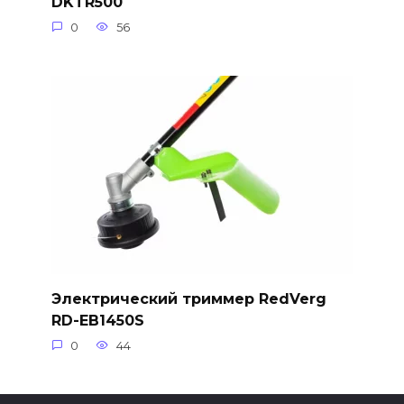
DKTR500
0
56
Электрический триммер RedVerg
RD-EB1450S
0
44