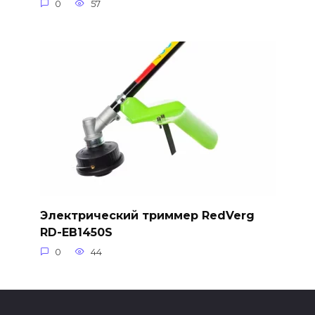
0
57
Электрический триммер RedVerg
RD-EB1450S
0
44