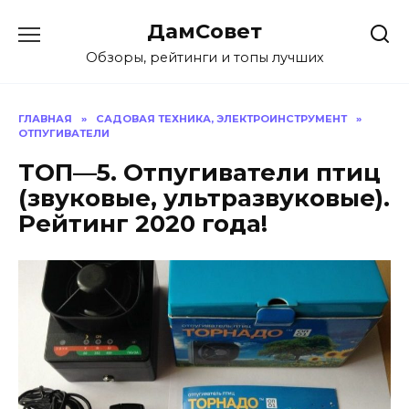
Перейти
ДамСовет
к
содержанию
Обзоры, рейтинги и топы лучших
ГЛАВНАЯ
»
САДОВАЯ ТЕХНИКА, ЭЛЕКТРОИНСТРУМЕНТ
»
ОТПУГИВАТЕЛИ
ТОП—5. Отпугиватели птиц
(звуковые, ультразвуковые).
Рейтинг 2020 года!