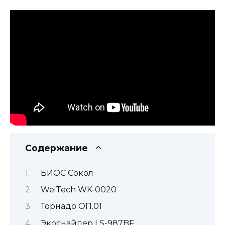
Содержание
БИОС Сокол
WeiTech WK-0020
Торнадо ОП.01
Экоснайпер LS-987BF