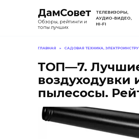
Перейти
ДамСовет
к
ТЕЛЕВИЗОРЫ,
содержанию
АУДИО-ВИДЕО,
Обзоры, рейтинги и
HI-FI
топы лучших
ГЛАВНАЯ
»
САДОВАЯ ТЕХНИКА, ЭЛЕКТРОИНСТР
ТОП—7. Лучшие
воздуходувки 
пылесосы. Рейт