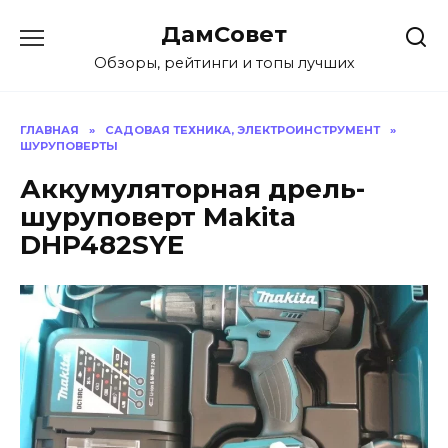
Перейти
ДамСовет
к
содержанию
Обзоры, рейтинги и топы лучших
ГЛАВНАЯ
»
САДОВАЯ ТЕХНИКА, ЭЛЕКТРОИНСТРУМЕНТ
»
ШУРУПОВЕРТЫ
Аккумуляторная дрель-
шуруповерт Makita
DHP482SYE