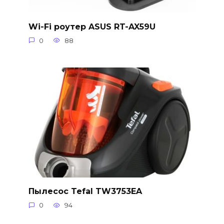
Wi-Fi роутер ASUS RT-AX59U
0
88
Пылесос Tefal TW3753EA
0
94