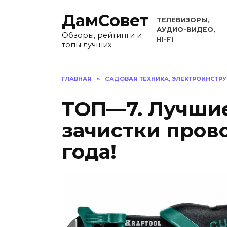
Перейти
ДамСовет
к
ТЕЛЕВИЗОРЫ,
содержанию
АУДИО-ВИДЕО,
Обзоры, рейтинги и
HI-FI
топы лучших
ГЛАВНАЯ
»
САДОВАЯ ТЕХНИКА, ЭЛЕКТРОИНСТР
ТОП—7. Лучши
зачистки прово
года!