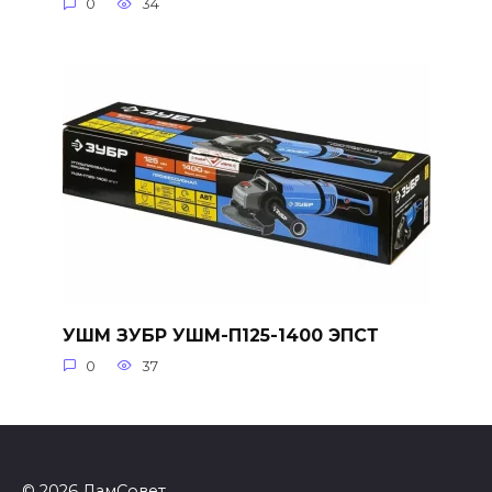
0
34
УШМ ЗУБР УШМ-П125-1400 ЭПСТ
0
37
© 2026 ДамСовет