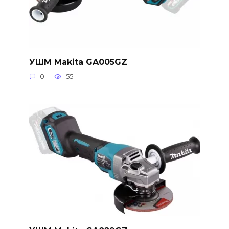
УШМ Makita GA005GZ
0
55