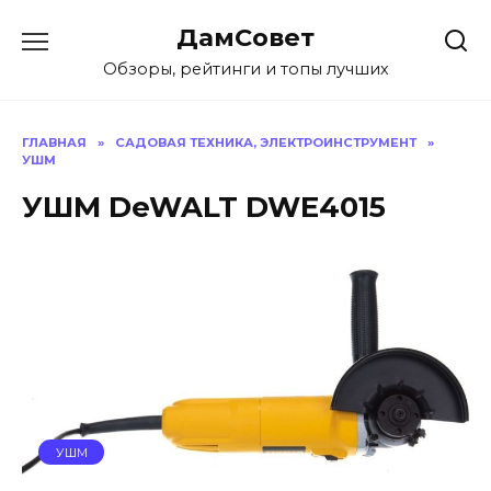
Перейти
ДамСовет
к
содержанию
Обзоры, рейтинги и топы лучших
ГЛАВНАЯ
»
САДОВАЯ ТЕХНИКА, ЭЛЕКТРОИНСТРУМЕНТ
»
УШМ
УШМ DeWALT DWE4015
УШМ