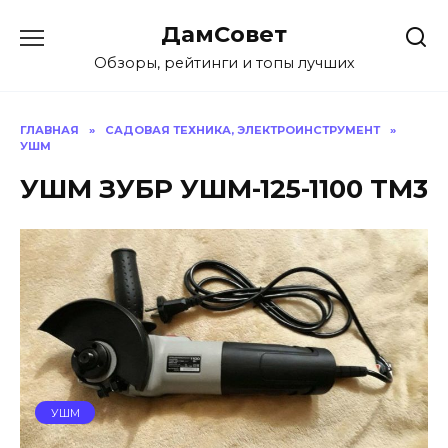
Перейти
ДамСовет
к
содержанию
Обзоры, рейтинги и топы лучших
ГЛАВНАЯ
»
САДОВАЯ ТЕХНИКА, ЭЛЕКТРОИНСТРУМЕНТ
»
УШМ
УШМ ЗУБР УШМ-125-1100 ТМ3
УШМ