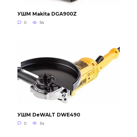
УШМ Makita DGA900Z
0
54
УШМ DeWALT DWE490
0
34