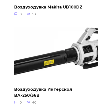
Воздуходувка Makita UB100DZ
0
53
Воздуходувка Интерскол
ВА-250/36В
0
40