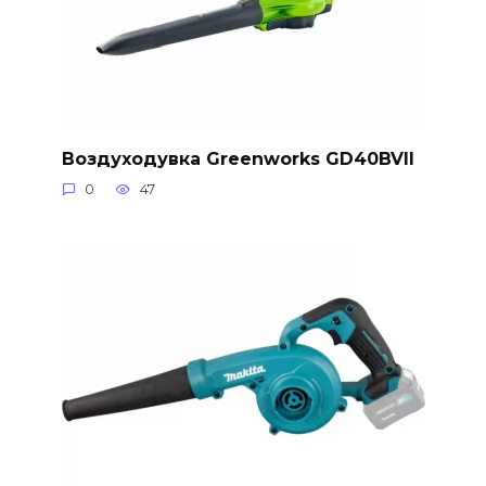
Воздуходувка Greenworks GD40BVII
0
47