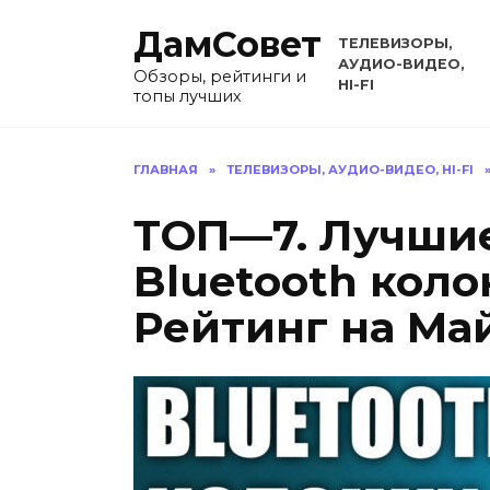
Перейти
ДамСовет
к
ТЕЛЕВИЗОРЫ,
содержанию
АУДИО-ВИДЕО,
Обзоры, рейтинги и
HI-FI
топы лучших
ГЛАВНАЯ
»
ТЕЛЕВИЗОРЫ, АУДИО-ВИДЕО, HI-FI
ТОП—7. Лучши
Bluetooth коло
Рейтинг на Ма