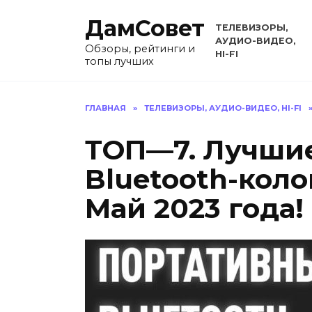
Перейти
ДамСовет
к
ТЕЛЕВИЗОРЫ,
содержанию
АУДИО-ВИДЕО,
Обзоры, рейтинги и
HI-FI
топы лучших
ГЛАВНАЯ
»
ТЕЛЕВИЗОРЫ, АУДИО-ВИДЕО, HI-FI
ТОП—7. Лучши
Bluetooth-коло
Май 2023 года!