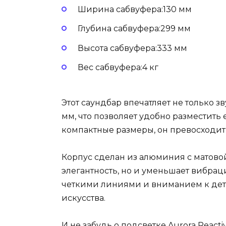
Ширина сабвуфера:130 мм
Глубина сабвуфера:299 мм
Высота сабвуфера:333 мм
Вес сабвуфера:4 кг
Этот саундбар впечатляет не только з
мм, что позволяет удобно разместить
компактные размеры, он превосходи
Корпус сделан из алюминия с матовой
элегантность, но и уменьшает вибрац
четкими линиями и вниманием к дет
искусства.
И не забудь о подсветке Aurora Reac