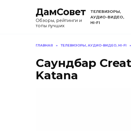
Перейти
ДамСовет
к
ТЕЛЕВИЗОРЫ,
содержанию
АУДИО-ВИДЕО,
Обзоры, рейтинги и
HI-FI
топы лучших
ГЛАВНАЯ
»
ТЕЛЕВИЗОРЫ, АУДИО-ВИДЕО, HI-FI
Саундбар Creat
Katana