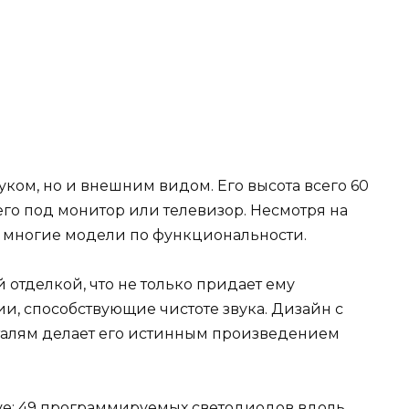
вуком, но и внешним видом. Его высота всего 60
 его под монитор или телевизор. Несмотря на
т многие модели по функциональности.
 отделкой, что не только придает ему
ии, способствующие чистоте звука. Дизайн с
алям делает его истинным произведением
tive: 49 программируемых светодиодов вдоль