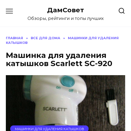
Перейти
ДамСовет
к
содержанию
Обзоры, рейтинги и топы лучших
ГЛАВНАЯ
»
ВСЕ ДЛЯ ДОМА
»
МАШИНКИ ДЛЯ УДАЛЕНИЯ
КАТЫШКОВ
Машинка для удаления
катышков Scarlett SC-920
МАШИНКИ ДЛЯ УДАЛЕНИЯ КАТЫШКОВ