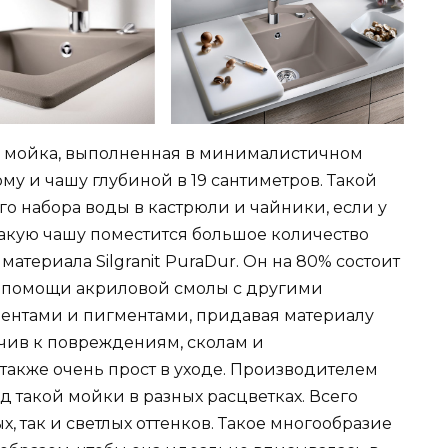
 это мойка, выполненная в минималистичном
у и чашу глубиной в 19 сантиметров. Такой
го набора воды в кастрюли и чайники, если у
 такую чашу поместится большое количество
материала Silgranit PuraDur. Он на 80% состоит
и помощи акриловой смолы с другими
нтами и пигментами, придавая материалу
чив к повреждениям, сколам и
также очень прост в уходе. Производителем
такой мойки в разных расцветках. Всего
х, так и светлых оттенков. Такое многообразие