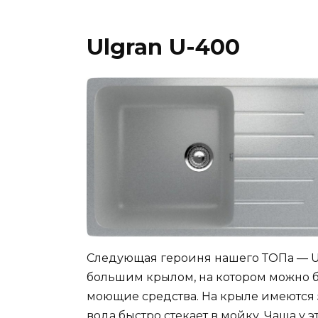
Ulgran U-400
Следующая героиня нашего ТОПа — Ul
большим крылом, на котором можно б
моющие средства. На крыле имеются 
вода быстро стекает в мойку. Чаша у