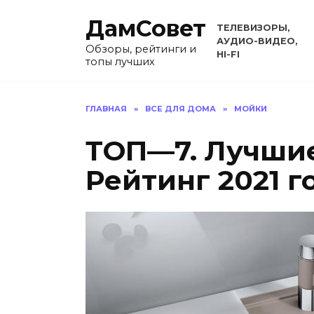
Перейти
ДамСовет
к
ТЕЛЕВИЗОРЫ,
содержанию
АУДИО-ВИДЕО,
Обзоры, рейтинги и
HI-FI
топы лучших
ГЛАВНАЯ
»
ВСЕ ДЛЯ ДОМА
»
МОЙКИ
ТОП—7. Лучшие
Рейтинг 2021 г