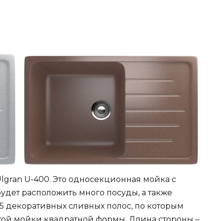
gran U-400. Это односекционная мойка с
удет расположить много посуды, а также
5 декоративных сливных полос, по которым
 этой мойки квадратной формы. Длина стороны –