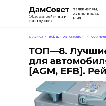
Перейти
ДамСовет
к
ТЕЛЕВИЗОРЫ,
содержанию
АУДИО-ВИДЕО,
Обзоры, рейтинги и
HI-FI
топы лучших
ГЛАВНАЯ
»
ВСЁ ДЛЯ АВТОМОБИЛЯ
»
АККУМУЛ
ТОП—8. Лучши
для автомобиля
[AGM, EFB]. Ре