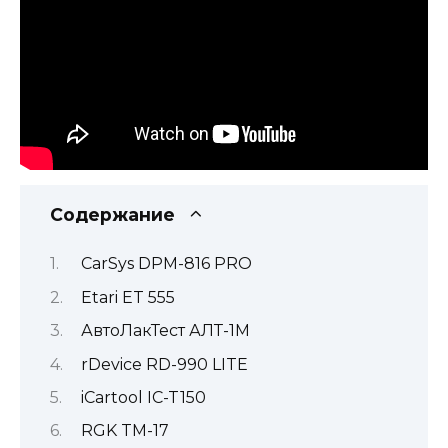
Содержание
CarSys DPM-816 PRO
Etari ET 555
АвтоЛакТест АЛТ-1М
rDevice RD-990 LITE
iCartool IC-T150
RGK TM-17