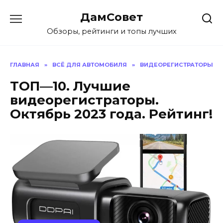
Перейти
ДамСовет
к
содержанию
Обзоры, рейтинги и топы лучших
ГЛАВНАЯ
»
ВСЁ ДЛЯ АВТОМОБИЛЯ
»
ВИДЕОРЕГИСТРАТОРЫ
ТОП—10. Лучшие
видеорегистраторы.
Октябрь 2023 года. Рейтинг!