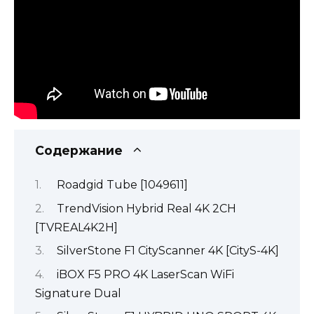
Содержание
Roadgid Tube [1049611]
TrendVision Hybrid Real 4K 2CH
[TVREAL4K2H]
SilverStone F1 CityScanner 4K [CityS-4K]
iBOX F5 PRO 4K LaserScan WiFi
Signature Dual