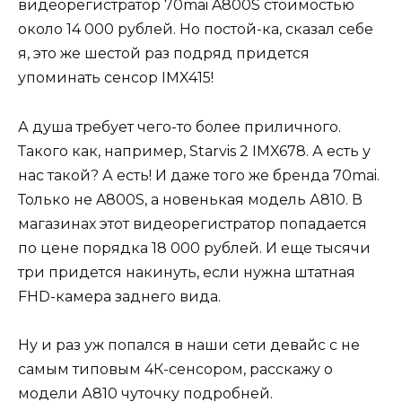
видеорегистратор 70mai A800S стоимостью
около 14 000 рублей. Но постой-ка, сказал себе
я, это же шестой раз подряд придется
упоминать сенсор IMX415!
А душа требует чего-то более приличного.
Такого как, например, Starvis 2 IMX678. А есть у
нас такой? А есть! И даже того же бренда 70mai.
Только не A800S, а новенькая модель А810. В
магазинах этот видеорегистратор попадается
по цене порядка 18 000 рублей. И еще тысячи
три придется накинуть, если нужна штатная
FHD-камера заднего вида.
Ну и раз уж попался в наши сети девайс с не
самым типовым 4К-сенсором, расскажу о
модели А810 чуточку подробней.