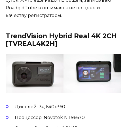
суток. А что еще надо?! В общем, записываю
RoadgidTube в оптимальные по цене и
качеству регистраторы.
TrendVision Hybrid Real 4K 2CH
[TVREAL4K2H]
Дисплей: 3», 640х360
Процессор: Novatek NT96670