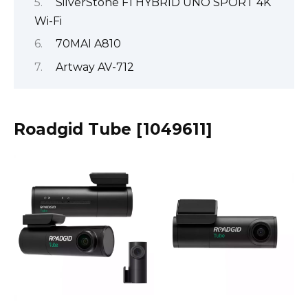
SilverStone F1 HYBRID UNO SPORT 4K
Wi-Fi
70MAI A810
Artway AV-712
Roadgid Tube [1049611]