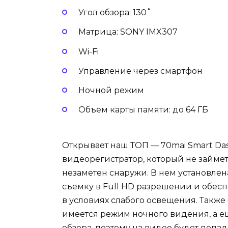
Угол обзора: 130˚
Матрица: SONY IMX307
Wi-Fi
Управление через смартфон
Ночной режим
Объем карты памяти: до 64 ГБ
Открывает наш ТОП — 70mai Smart Das
видеорегистратор, который не займет
незаметен снаружи. В нем установлен
съемку в Full HD разрешении и обес
в условиях слабого освещения. Также 
имеется режим ночного видения, а е
обзора, поэтому на видео будет попад