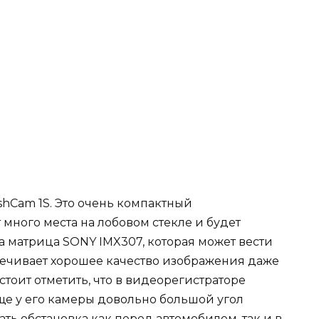
hCam 1S. Это очень компактный
 много места на лобовом стекле и будет
а матрица SONY IMX307, которая может вести
печивает хорошее качество изображения даже
стоит отметить, что в видеорегистраторе
ще у его камеры довольно большой угол
ать обстановка как перед автомобилем, так и в