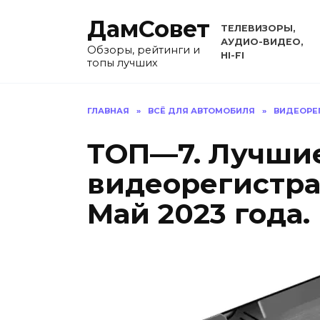
Перейти
ДамСовет
к
ТЕЛЕВИЗОРЫ,
содержанию
АУДИО-ВИДЕО,
Обзоры, рейтинги и
HI-FI
топы лучших
ГЛАВНАЯ
»
ВСЁ ДЛЯ АВТОМОБИЛЯ
»
ВИДЕОРЕ
ТОП—7. Лучши
видеорегистрат
Май 2023 года.