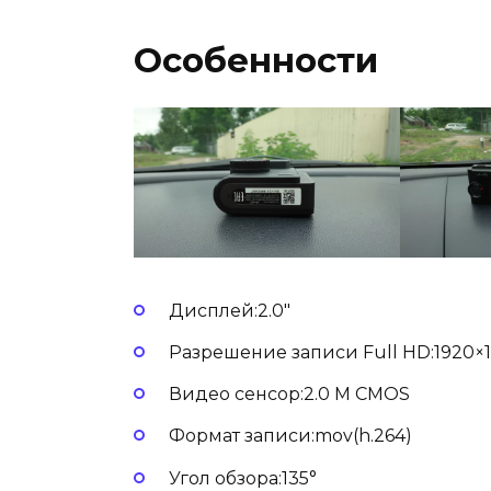
Особенности
Дисплей:2.0″
Разрешение записи Full HD:1920×1
Видео сенсор:2.0 M CMOS
Формат записи:mov(h.264)
Угол обзора:135°