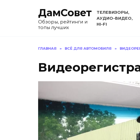
Перейти
ДамСовет
к
ТЕЛЕВИЗОРЫ,
содержанию
АУДИО-ВИДЕО,
Обзоры, рейтинги и
HI-FI
топы лучших
ГЛАВНАЯ
»
ВСЁ ДЛЯ АВТОМОБИЛЯ
»
ВИДЕОРЕ
Видеорегистра