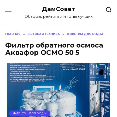
Перейти
ДамСовет
к
содержанию
Обзоры, рейтинги и топы лучших
ГЛАВНАЯ
»
БЫТОВАЯ ТЕХНИКА
»
ФИЛЬТРЫ ДЛЯ ВОДЫ
Фильтр обратного осмоса
Аквафор ОСМО 50 5
ФИЛЬТРЫ ДЛЯ ВОДЫ