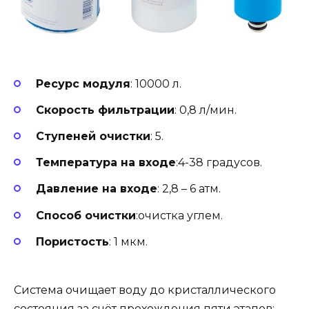
Ресурс модуля
: 10000 л.
Скорость фильтрации
: 0,8 л/мин.
Ступеней очистки
: 5.
Температура на входе
:4-38 градусов.
Давление на входе
: 2,8 – 6 атм.
Способ очистки
:очистка углем.
Пористость
: 1 мкм.
Система очищает воду до кристаллического
состояния за счёт прохождения пяти этапов: