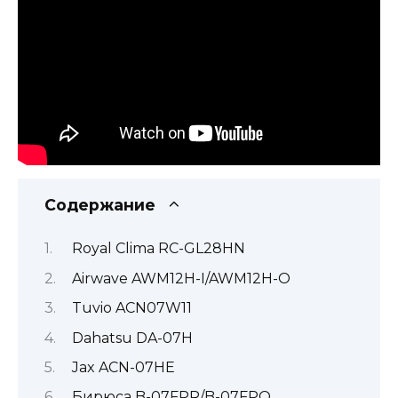
Содержание
Royal Clima RC-GL28HN
Airwave AWM12H-I/AWM12H-O
Tuvio ACN07W11
Dahatsu DA-07H
Jax ACN-07HE
Бирюса B-07FPR/B-07FPQ