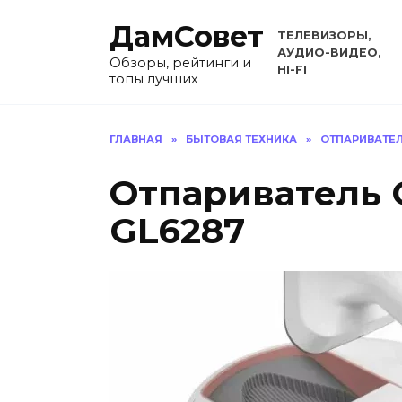
Перейти
ДамСовет
к
ТЕЛЕВИЗОРЫ,
содержанию
АУДИО-ВИДЕО,
Обзоры, рейтинги и
HI-FI
топы лучших
ГЛАВНАЯ
»
БЫТОВАЯ ТЕХНИКА
»
ОТПАРИВАТЕ
Отпариватель 
GL6287