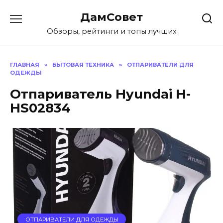
Перейти
ДамСовет
к
содержанию
Обзоры, рейтинги и топы лучших
ГЛАВНАЯ
»
БЫТОВАЯ ТЕХНИКА
»
ОТПАРИВАТЕЛИ ДЛЯ
ОДЕЖДЫ
Отпариватель Hyundai H-
HS02834
ОТПАРИВАТЕЛИ ДЛЯ ОДЕЖДЫ