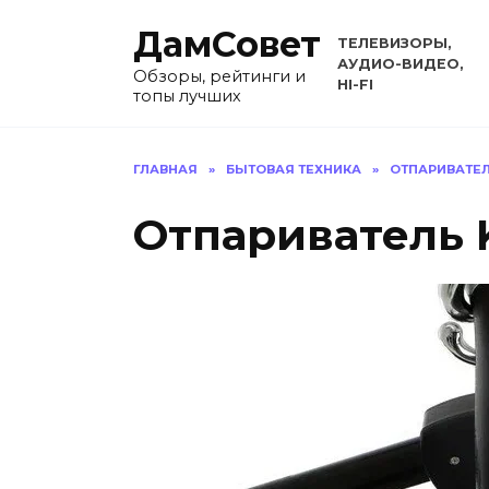
Перейти
ДамСовет
к
ТЕЛЕВИЗОРЫ,
содержанию
АУДИО-ВИДЕО,
Обзоры, рейтинги и
HI-FI
топы лучших
ГЛАВНАЯ
»
БЫТОВАЯ ТЕХНИКА
»
ОТПАРИВАТЕ
Отпариватель K