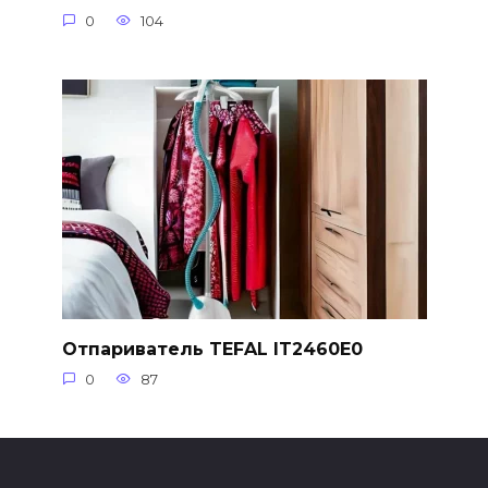
0
104
Отпариватель TEFAL IT2460E0
0
87