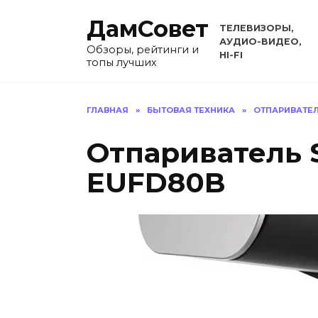
Перейти
ДамСовет
к
ТЕЛЕВИЗОРЫ,
содержанию
АУДИО-ВИДЕО,
Обзоры, рейтинги и
HI-FI
топы лучших
ГЛАВНАЯ
»
БЫТОВАЯ ТЕХНИКА
»
ОТПАРИВАТЕ
Отпариватель
EUFD80B