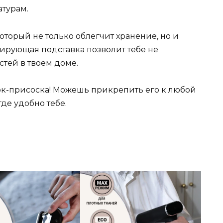
атурам.
оторый не только облегчит хранение, но и
олирующая подставка позволит тебе не
стей в твоем доме.
чок-присоска! Можешь прикрепить его к любой
де удобно тебе.