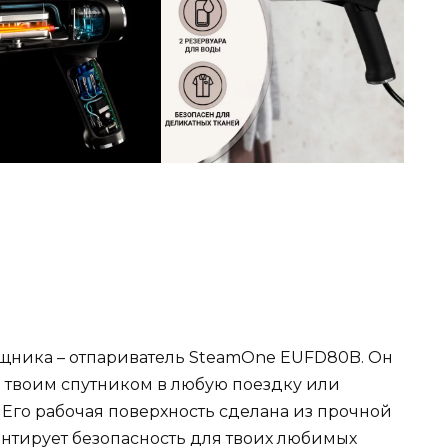
щника – отпариватель SteamOne EUFD80B. Он
ть твоим спутником в любую поездку или
 Его рабочая поверхность сделана из прочной
антирует безопасность для твоих любимых