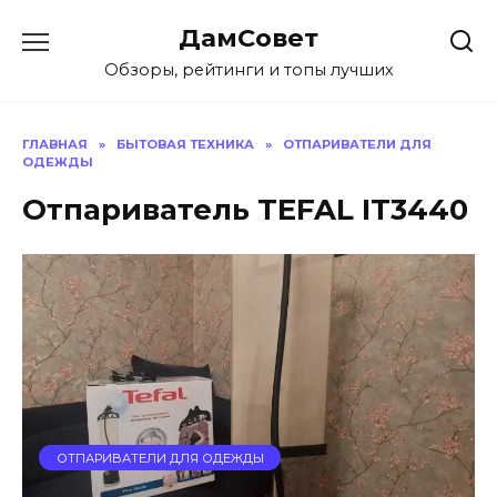
Перейти
ДамСовет
к
содержанию
Обзоры, рейтинги и топы лучших
ГЛАВНАЯ
»
БЫТОВАЯ ТЕХНИКА
»
ОТПАРИВАТЕЛИ ДЛЯ
ОДЕЖДЫ
Отпариватель TEFAL IT3440
ОТПАРИВАТЕЛИ ДЛЯ ОДЕЖДЫ