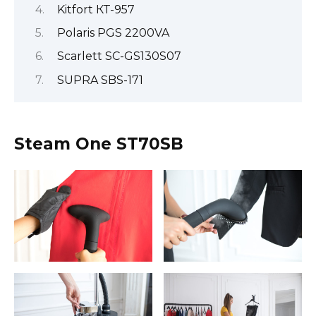
Kitfort КТ-957
Polaris PGS 2200VA
Scarlett SC-GS130S07
SUPRA SBS-171
Steam One ST70SB