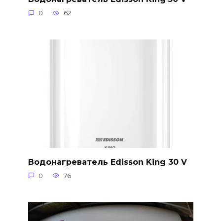
0
62
Водонагреватель Edisson King 30 V
0
76