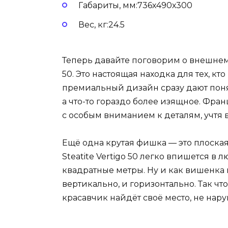
Габариты, мм:736х490х300
Вес, кг:24.5
Теперь давайте поговорим о внешнем в
50. Это настоящая находка для тех, к
премиальный дизайн сразу дают понят
а что-то гораздо более изящное. Фра
с особым вниманием к деталям, учтя 
Ещё одна крутая фишка — это плоская 
Steatite Vertigo 50 легко впишется в
квадратные метры. Ну и как вишенка 
вертикально, и горизонтально. Так что,
красавчик найдёт своё место, не нар