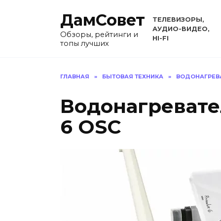
Перейти
ДамСовет
к
ТЕЛЕВИЗОРЫ,
содержанию
АУДИО-ВИДЕО,
Обзоры, рейтинги и
HI-FI
топы лучших
ГЛАВНАЯ
»
БЫТОВАЯ ТЕХНИКА
»
ВОДОНАГРЕВ
Водонагревате
6 OSC