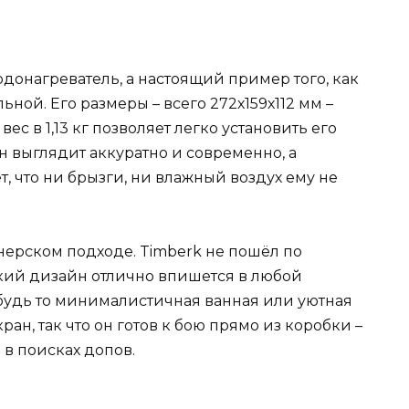
одонагреватель, а настоящий пример того, как
ьной. Его размеры – всего 272х159х112 мм –
ес в 1,13 кг позволяет легко установить его
он выглядит аккуратно и современно, а
 что ни брызги, ни влажный воздух ему не
йнерском подходе. Timberk не пошёл по
ский дизайн отлично впишется в любой
будь то минималистичная ванная или уютная
ран, так что он готов к бою прямо из коробки –
 в поисках допов.