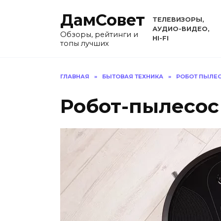
Перейти
ДамСовет
к
ТЕЛЕВИЗОРЫ,
содержанию
АУДИО-ВИДЕО,
Обзоры, рейтинги и
HI-FI
топы лучших
ГЛАВНАЯ
»
БЫТОВАЯ ТЕХНИКА
»
РОБОТ ПЫЛЕ
Робот-пылесос