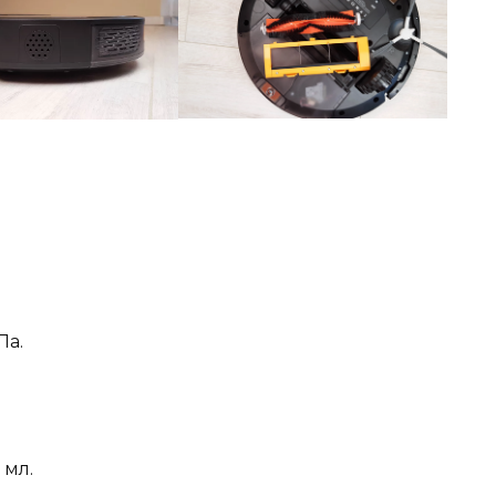
Па.
 мл.