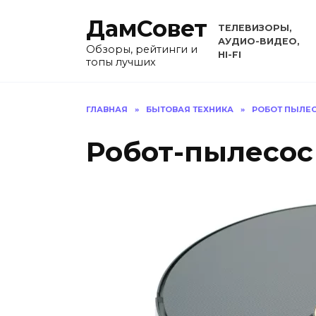
Перейти
ДамСовет
к
ТЕЛЕВИЗОРЫ,
содержанию
АУДИО-ВИДЕО,
Обзоры, рейтинги и
HI-FI
топы лучших
ГЛАВНАЯ
»
БЫТОВАЯ ТЕХНИКА
»
РОБОТ ПЫЛЕ
Робот-пылесос