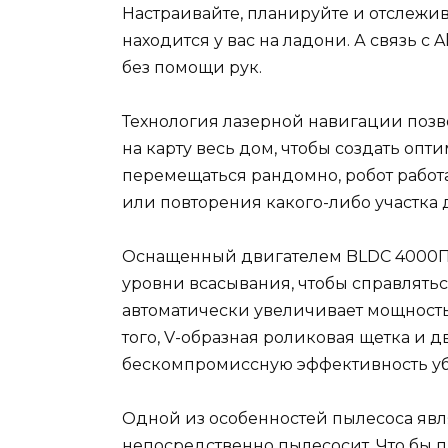
Настраивайте, планируйте и отслежив
находится у вас на ладони. А связь с 
без помощи рук.
Технология лазерной навигации позв
на карту весь дом, чтобы создать опт
перемещаться рандомно, робот работа
или повторения какого-либо участка 
Оснащенный двигателем BLDC 4000Па
уровни всасывания, чтобы справлять
автоматически увеличивает мощност
того, V-образная роликовая щетка и 
бескомпромиссную эффективность убо
Одной из особенностей пылесоса явля
непосредственно пылесосит. Что бы п