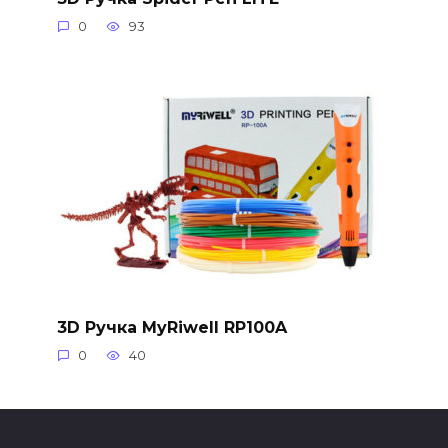
0
93
3D Ручка MyRiwell RP100A
0
40