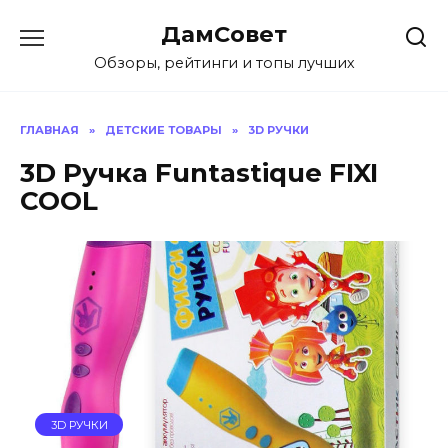
Перейти
ДамСовет
к
содержанию
Обзоры, рейтинги и топы лучших
ГЛАВНАЯ
»
ДЕТСКИЕ ТОВАРЫ
»
3D РУЧКИ
3D Ручка Funtastique FIXI
COOL
3D РУЧКИ