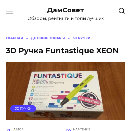
Перейти
ДамСовет
к
содержанию
Обзоры, рейтинги и топы лучших
ГЛАВНАЯ
»
ДЕТСКИЕ ТОВАРЫ
»
3D РУЧКИ
3D Ручка Funtastique XEON
3D РУЧКИ
АВТОР
НА ЧТЕНИЕ