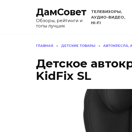
Перейти
ДамСовет
к
ТЕЛЕВИЗОРЫ,
содержанию
АУДИО-ВИДЕО,
Обзоры, рейтинги и
HI-FI
топы лучших
ГЛАВНАЯ
»
ДЕТСКИЕ ТОВАРЫ
»
АВТОКРЕСЛА,
Детское автокр
KidFix SL