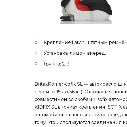
Крепление:Latch, штатным ремнём
Установка: лицом вперёд.
Группа: 2-3.
BritaxRömerKidfix SL — автокресло для
весом от 15 до 36 кг). Отличается нов
совместимой со скобами isofix автом
KIDFIX SL в точках крепления ISOFIX 
автомобиля на постоянной основе, да
тому, что используются соединения на